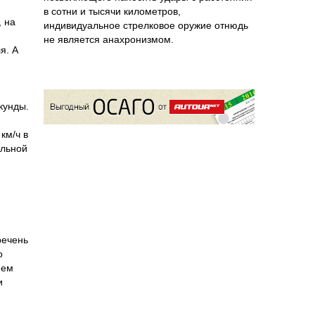
в сотни и тысячи километров,
 на
индивидуальное стрелковое оружие отнюдь
не является анахронизмом.
я. А
кунды.
км/ч в
альной
речень
о
ием
и