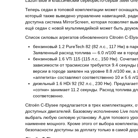
Lazuri Blue и классический серебристо-серый Steel Gre
Теперь седан в топовой комплектации может оснащат
который также выведено управление навигацией, ради
доступна система MirrorScreen, которая позволяет в
ещё седан с новой мультимедийкой может быть доуком
Список силовых агрегатов обновленного Citroën C-Elys
бензиновый 1.2 PureTech 82 (82 л.с., 117 Нм) в па
Заявленный расход топлива — 6.0 л/100 км в городс
бензиновый 1.6 VTi 115 (115 л.с., 150 Нм). Сочета
зависимости от трасмиссии требуется 9.4 секунды 
версии в городе заявлен на уровне 8.8 л/100 км, 
«аппетита» составляют соответственно 10 и 5.6 л/1
дизельный 1.6 HDi 92 (92 л.с., 230 Нм). Предлагае
«сотни» занимает 11.2 секунды. Расход топлива для
соответсвенно.
Citroën C-Elysee предлагается в трех комплектациях, 
доступных двигателей. Базовому исполнению Live пол
выбрать любую силовую установку. А для топового ур
наименее мощного. Кроме этого от выбора комплектац
безопасности доступны за доплату только в самой дор