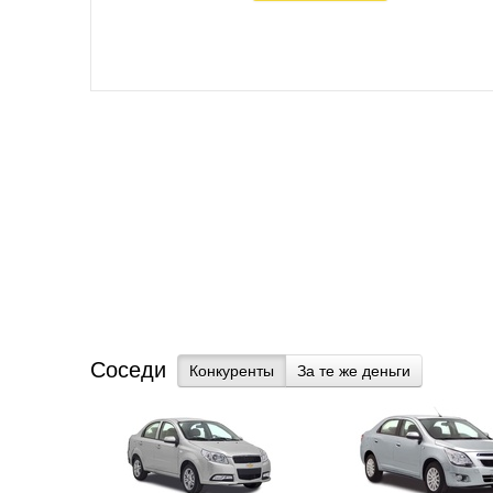
Соседи
Конкуренты
За те же деньги