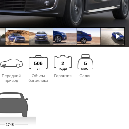
506
2
5
л
года
мест
Передний
Объем
Гарантия
Салон
привод
багажника
1748