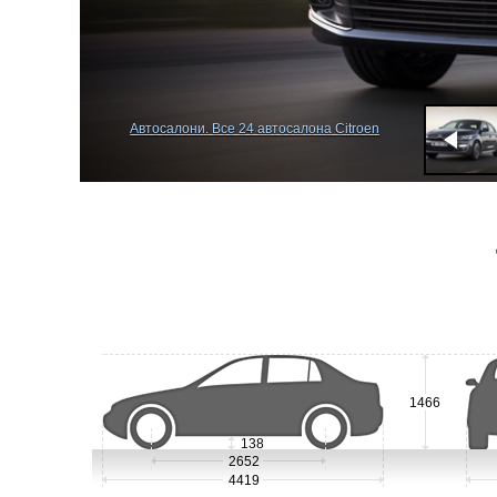
Автосалони. Все 24 автосалона Citroen
1466
138
2652
4419