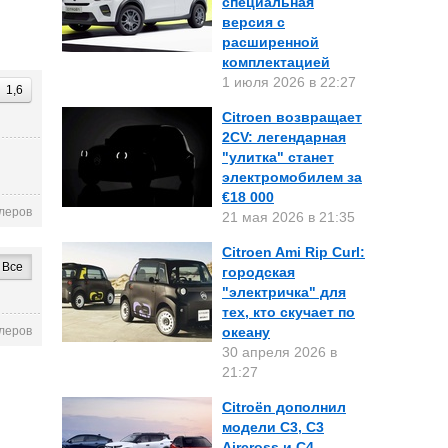
специальная
версия с
расширенной
комплектацией
1 июля 2026 в 22:27
1,6
Citroen возвращает
2CV: легендарная
"улитка" станет
электромобилем за
€18 000
леров
21 мая 2026 в 21:35
Citroen Ami Rip Curl:
Все
городская
"электричка" для
тех, кто скучает по
леров
океану
30 апреля 2026 в
21:27
Citroën дополнил
модели C3, C3
Aircross и C4