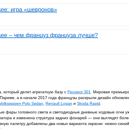
ysee: игра «шевронов»
ysee – чем француз француза лучше?
 который делит агрегатную базу с
Peugeot 301
. Мировая премьер
 Париже, а в начале 2017 года французы раскрыли дизайн обновле
Volkswagen Polo Sedan
,
Renault Logan
и
Skoda Rapid
.
ые фары головного света и светодиодные дневные ходовые огни уж
иатора и изменена структура задних фонарей — они выглядят боле
вную палитру добавлены два новых варианта окраски: нежно-сини