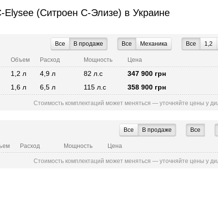
-Elysee (Ситроен С-Элизе) в Украине
Все
В продаже
Все
Механика
Все
1,2
Объем
Расход
Мощность
Цена
1,2 л
4,9 л
82 л.с
347 900 грн
1,6 л
6,5 л
115 л.с
358 900 грн
Стоимость комплектаций может меняться — уточняйте цены у ди
Все
В продаже
Все
ъем
Расход
Мощность
Цена
Стоимость комплектаций может меняться — уточняйте цены у ди