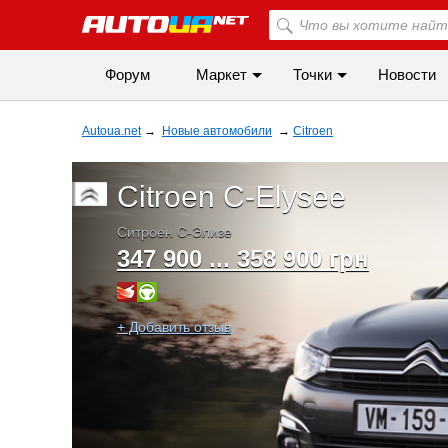
Форум
Маркет
Точки
Новости
Autoua.net
→
Новые автомобили
→
Citroen
Citroen C-Elysee
Ситроен С-Элизе
347 900 ... 358 900 грн
+ Добавить отзыв