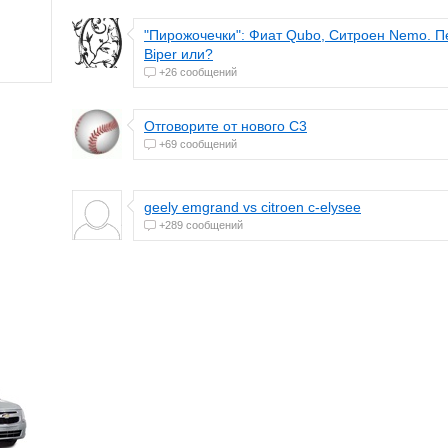
"Пирожочечки": Фиат Qubo, Ситроен Nemo. П
Biper или?
+26 сообщений
Отговорите от нового C3
+69 сообщений
geely emgrand vs citroen c-elysee
+289 сообщений