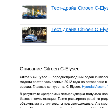
Тест-драйв Citroen C-El
Тест-драйв Citroen C-El
Описание Citroen C-Elysee
Citroën C-Elysee
— переднеприводный седан В-класса,
модели состоялась осенью 2012 года на автосалоне в
версии. Главные конкуренты C-Elysee:
Hyundai Accent
,
В результате «реформы» четырехдверка получила нов
базовой комплектации. Также расширена решётка рад
объемными и стилизованы под светодиодные. А в кузо